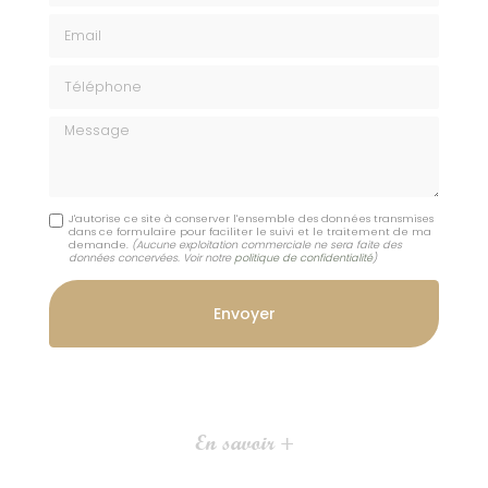
Email
Téléphone
Message
J'autorise ce site à conserver l'ensemble des données transmises
dans ce formulaire pour faciliter le suivi et le traitement de ma
demande.
(Aucune exploitation commerciale ne sera faite des
données concervées. Voir notre
politique de confidentialité
)
En savoir +