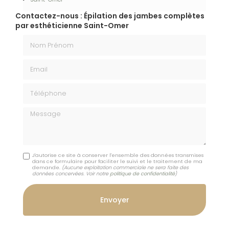
Contactez-nous : Épilation des jambes complètes
par esthéticienne Saint-Omer
Nom Prénom
Email
Téléphone
Message
J'autorise ce site à conserver l'ensemble des données transmises
dans ce formulaire pour faciliter le suivi et le traitement de ma
demande.
(Aucune exploitation commerciale ne sera faite des
données concervées. Voir notre
politique de confidentialité
)