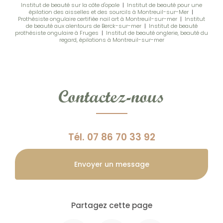
Institut de beauté sur la côte d'opale
|
Institut de beauté pour une
épilation des aisselles et des sourcils à Montreuil-sur-Mer
|
Prothésiste ongulaire certifiée nail art à Montreuil-sur-mer
|
Institut
de beauté aux alentours de Berck-sur-mer
|
Institut de beauté
prothésiste ongulaire à Fruges
|
Institut de beauté onglerie, beauté du
regard, épilations à Montreuil-sur-mer
Contactez-nous
Tél.
07 86 70 33 92
Envoyer un message
Partagez cette page
Facebook
X
Email