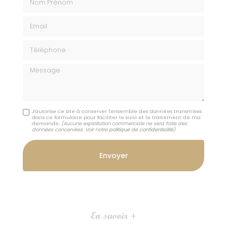
Email
Téléphone
Message
J'autorise ce site à conserver l'ensemble des données transmises
dans ce formulaire pour faciliter le suivi et le traitement de ma
demande.
(Aucune exploitation commerciale ne sera faite des
données concervées. Voir notre
politique de confidentialité
)
En savoir +