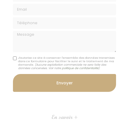
Email
Téléphone
Message
J'autorise ce site à conserver l'ensemble des données transmises
dans ce formulaire pour faciliter le suivi et le traitement de ma
demande.
(Aucune exploitation commerciale ne sera faite des
données concervées. Voir notre
politique de confidentialité
)
En savoir +