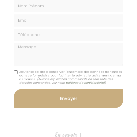
Nom Prénom
Email
Téléphone
Message
J'autorise ce site à conserver l'ensemble des données transmises
dans ce formulaire pour faciliter le suivi et le traitement de ma
demande.
(Aucune exploitation commerciale ne sera faite des
données concervées. Voir notre
politique de confidentialité
)
En savoir +