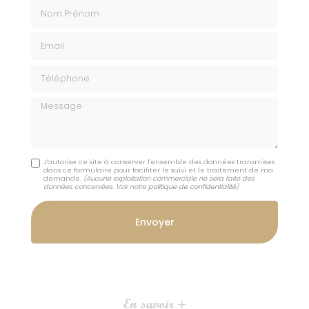
Nom Prénom
Email
Téléphone
Message
J'autorise ce site à conserver l'ensemble des données transmises
dans ce formulaire pour faciliter le suivi et le traitement de ma
demande.
(Aucune exploitation commerciale ne sera faite des
données concervées. Voir notre
politique de confidentialité
)
En savoir +