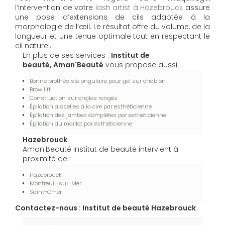
l’intervention de votre
lash artist à Hazebrouck
assure
une pose d’extensions de cils adaptée à la
morphologie de l’œil. Le résultat offre du volume, de la
longueur et une tenue optimale tout en respectant le
cil naturel.
En plus de ses services :
Institut de
beauté, Aman'Beauté
vous propose aussi :
Bonne prothésiste ongulaire pour gel sur chablon
Brow lift
Construction sur ongles rongés
Épilation aisselles à la cire par esthéticienne
Épilation des jambes complètes par esthéticienne
Épilation du maillot par esthéticienne
Hazebrouck
Aman'Beauté Institut de beauté intervient à
proximité de :
Hazebrouck
Montreuil-sur-Mer
Saint-Omer
Contactez-nous : Institut de beauté Hazebrouck
Nom Prénom