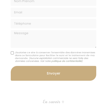
Email
Téléphone
Message
J'autorise ce site à conserver l'ensemble des données transmises
dans ce formulaire pour faciliter le suivi et le traitement de ma
demande.
(Aucune exploitation commerciale ne sera faite des
données concervées. Voir notre
politique de confidentialité
)
En savoir +