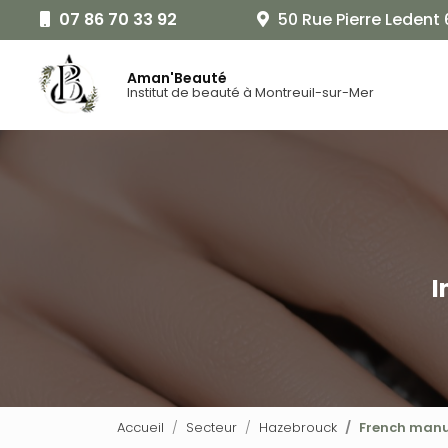
Aller
07 86 70 33 92
50 Rue Pierre Ledent
au
Navigat
contenu
principal
Aman'Beauté
Institut de beauté à Montreuil-sur-Mer
I
Accueil
Secteur
Hazebrouck
French manu