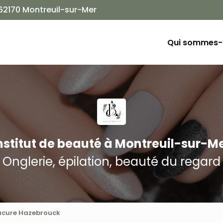
Navigation
 62170 Montreuil-sur-Mer
ion principale
Qui sommes-
nstitut de beauté
à Montreuil-sur-M
Onglerie, épilation, beauté du regard
cure Hazebrouck