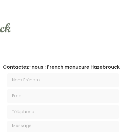
ck
Contactez-nous : French manucure Hazebrouck
Nom Prénom
Email
Téléphone
Message