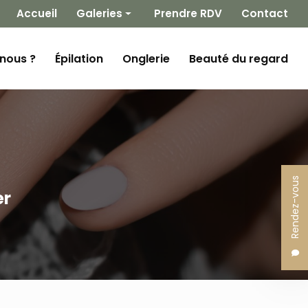
 secondaire
Accueil
Galeries
Prendre RDV
Contact
Épilation
nous ?
Épilation
Onglerie
Beauté du regard
Onglerie
Beauté du regard
Rendez-vous
er