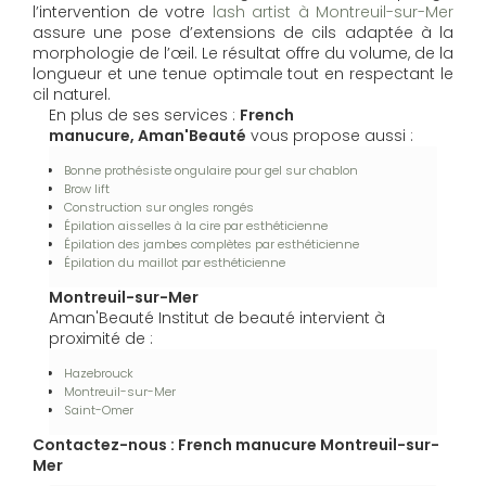
l’intervention de votre
lash artist à Montreuil-sur-Mer
assure une pose d’extensions de cils adaptée à la
morphologie de l’œil. Le résultat offre du volume, de la
longueur et une tenue optimale tout en respectant le
cil naturel.
En plus de ses services :
French
manucure, Aman'Beauté
vous propose aussi :
Bonne prothésiste ongulaire pour gel sur chablon
Brow lift
Construction sur ongles rongés
Épilation aisselles à la cire par esthéticienne
Épilation des jambes complètes par esthéticienne
Épilation du maillot par esthéticienne
Montreuil-sur-Mer
Aman'Beauté Institut de beauté intervient à
proximité de :
Hazebrouck
Montreuil-sur-Mer
Saint-Omer
Contactez-nous : French manucure Montreuil-sur-
Mer