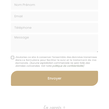
Nom Prénom
Email
Téléphone
Message
J'autorise ce site à conserver l'ensemble des données transmises
dans ce formulaire pour faciliter le suivi et le traitement de ma
demande.
(Aucune exploitation commerciale ne sera faite des
données concervées. Voir notre
politique de confidentialité
)
En savoir +