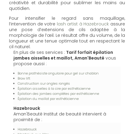
créativité et durabilité pour sublimer les mains au
quotidien.
Pour intensifier le regard sans maquillage,
l’intervention de votre
lash artist à Hazebrouck
assure
une pose d’extensions de cils adaptée à la
morphologie de l’œil. Le résultat offre du volume, de la
longueur et une tenue optimale tout en respectant le
cil naturel.
En plus de ses services :
Tarif forfait épilation
jambes aisselles et maillot, Aman'Beauté
vous
propose aussi :
Bonne prothésiste ongulaire pour gel sur chablon
Brow lift
Construction sur ongles rongés
Épilation aisselles à la cire par esthéticienne
Épilation des jambes complètes par esthéticienne
Épilation du maillot par esthéticienne
Hazebrouck
Aman'Beauté Institut de beauté intervient à
proximité de :
Hazebrouck