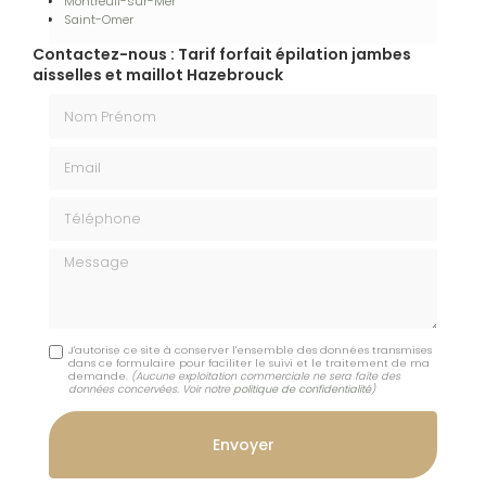
Montreuil-sur-Mer
Saint-Omer
Contactez-nous : Tarif forfait épilation jambes
aisselles et maillot Hazebrouck
Nom Prénom
Email
Téléphone
Message
J'autorise ce site à conserver l'ensemble des données transmises
dans ce formulaire pour faciliter le suivi et le traitement de ma
demande.
(Aucune exploitation commerciale ne sera faite des
données concervées. Voir notre
politique de confidentialité
)