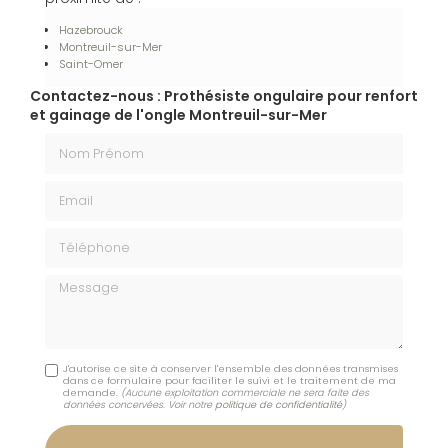
Hazebrouck
Montreuil-sur-Mer
Saint-Omer
Contactez-nous : Prothésiste ongulaire pour renfort
et gainage de l'ongle Montreuil-sur-Mer
Nom Prénom
Email
Téléphone
Message
J'autorise ce site à conserver l'ensemble des données transmises
dans ce formulaire pour faciliter le suivi et le traitement de ma
demande.
(Aucune exploitation commerciale ne sera faite des
données concervées. Voir notre
politique de confidentialité
)