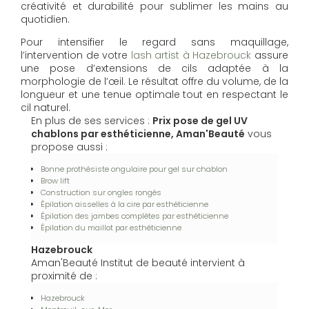
créativité et durabilité pour sublimer les mains au
quotidien.
Pour intensifier le regard sans maquillage,
l’intervention de votre
lash artist à Hazebrouck
assure
une pose d’extensions de cils adaptée à la
morphologie de l’œil. Le résultat offre du volume, de la
longueur et une tenue optimale tout en respectant le
cil naturel.
En plus de ses services :
Prix pose de gel UV
chablons par esthéticienne, Aman'Beauté
vous
propose aussi :
Bonne prothésiste ongulaire pour gel sur chablon
Brow lift
Construction sur ongles rongés
Épilation aisselles à la cire par esthéticienne
Épilation des jambes complètes par esthéticienne
Épilation du maillot par esthéticienne
Hazebrouck
Aman'Beauté Institut de beauté intervient à
proximité de :
Hazebrouck