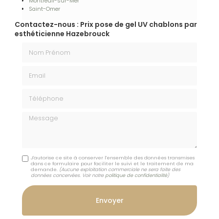
Montreuil-sur-Mer
Saint-Omer
Contactez-nous : Prix pose de gel UV chablons par
esthéticienne Hazebrouck
Nom Prénom
Email
Téléphone
Message
J'autorise ce site à conserver l'ensemble des données transmises
dans ce formulaire pour faciliter le suivi et le traitement de ma
demande.
(Aucune exploitation commerciale ne sera faite des
données concervées. Voir notre
politique de confidentialité
)