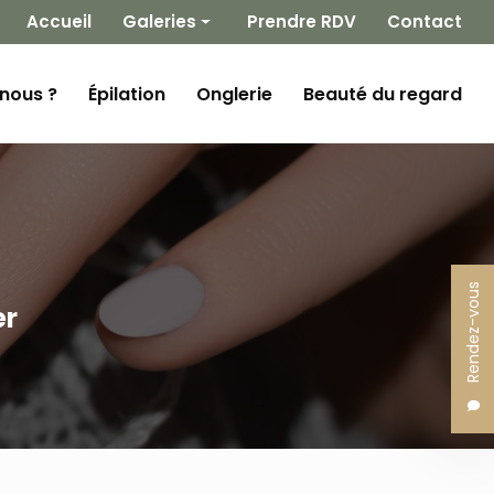
 secondaire
Accueil
Galeries
Prendre RDV
Contact
Épilation
nous ?
Épilation
Onglerie
Beauté du regard
Onglerie
Beauté du regard
Rendez-vous
er