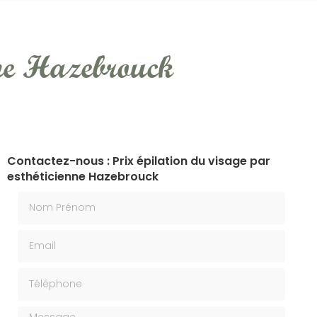
nne Hazebrouck
Contactez-nous : Prix épilation du visage par
esthéticienne Hazebrouck
Nom Prénom
Email
Téléphone
Message