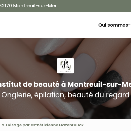
Navigation
 62170 Montreuil-sur-Mer
ion principale
Qui sommes-
nstitut de beauté
à Montreuil-sur-M
Onglerie, épilation, beauté du regard
on du visage par esthéticienne Hazebrouck