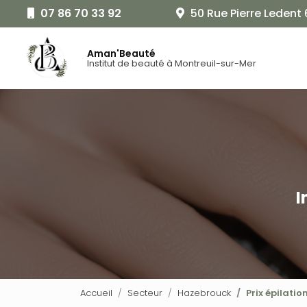
Aller
07 86 70 33 92
50 Rue Pierre Ledent
au
Navigat
contenu
principal
Aman'Beauté
Institut de beauté à Montreuil-sur-Mer
I
Accueil
Secteur
Hazebrouck
Prix épilati