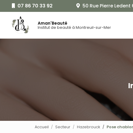
Aller
07 86 70 33 92
50 Rue Pierre Ledent
au
Navigat
contenu
principal
Aman'Beauté
Institut de beauté à Montreuil-sur-Mer
I
Accueil
Secteur
Hazebrouck
Pose chablo