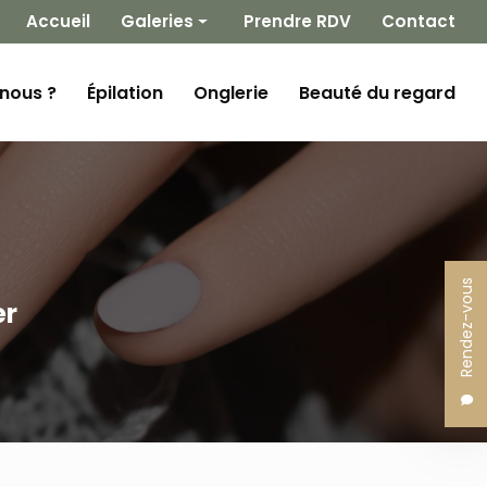
 secondaire
Accueil
Galeries
Prendre RDV
Contact
Épilation
nous ?
Épilation
Onglerie
Beauté du regard
Onglerie
Beauté du regard
Rendez-vous
er