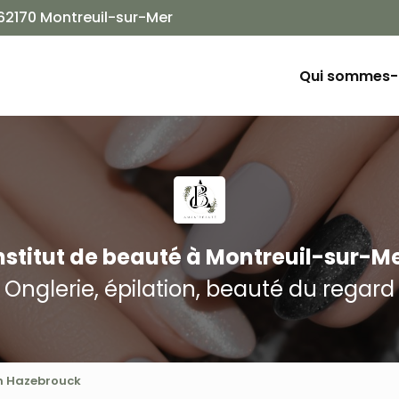
Navigation
 62170 Montreuil-sur-Mer
ion principale
Qui sommes-
nstitut de beauté
à Montreuil-sur-M
Onglerie, épilation, beauté du regard
n Hazebrouck