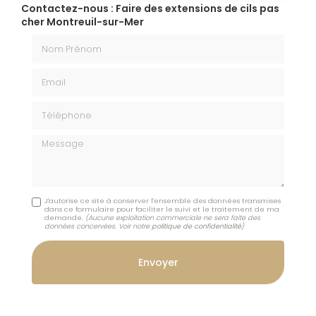
Contactez-nous : Faire des extensions de cils pas
cher Montreuil-sur-Mer
Nom Prénom
Email
Téléphone
Message
J'autorise ce site à conserver l'ensemble des données transmises
dans ce formulaire pour faciliter le suivi et le traitement de ma
demande.
(Aucune exploitation commerciale ne sera faite des
données concervées. Voir notre
politique de confidentialité
)