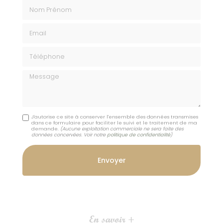
Nom Prénom
Email
Téléphone
Message
J'autorise ce site à conserver l'ensemble des données transmises
dans ce formulaire pour faciliter le suivi et le traitement de ma
demande.
(Aucune exploitation commerciale ne sera faite des
données concervées. Voir notre
politique de confidentialité
)
En savoir +