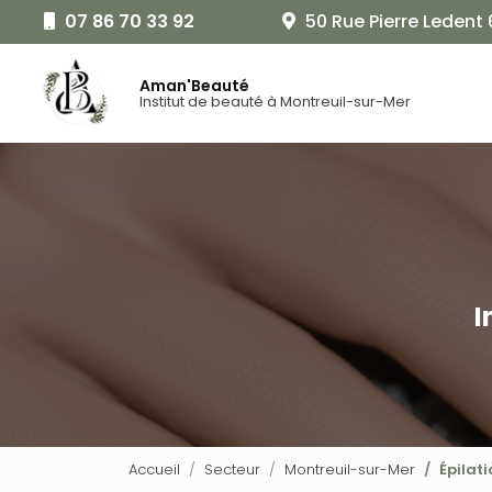
Aller
07 86 70 33 92
50 Rue Pierre Ledent
au
Navigat
contenu
principal
Aman'Beauté
Institut de beauté à Montreuil-sur-Mer
I
Accueil
Secteur
Montreuil-sur-Mer
Épilat