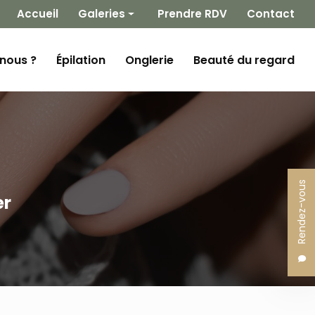
 secondaire
Accueil
Galeries
Prendre RDV
Contact
Épilation
nous ?
Épilation
Onglerie
Beauté du regard
Onglerie
Beauté du regard
Rendez-vous
er