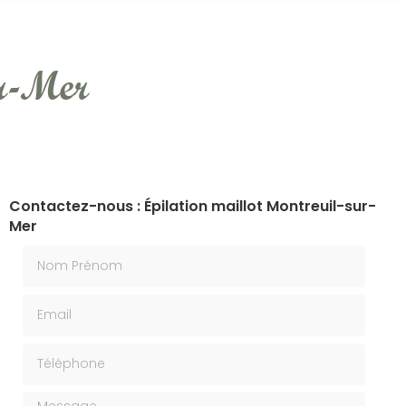
ur-Mer
Contactez-nous : Épilation maillot Montreuil-sur-
Mer
Nom Prénom
Email
Téléphone
Message