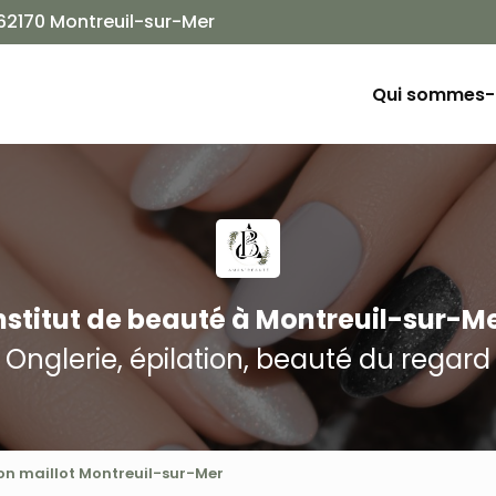
Navigation
 62170 Montreuil-sur-Mer
ion principale
Qui sommes-
nstitut de beauté
à Montreuil-sur-M
Onglerie, épilation, beauté du regard
ion maillot Montreuil-sur-Mer