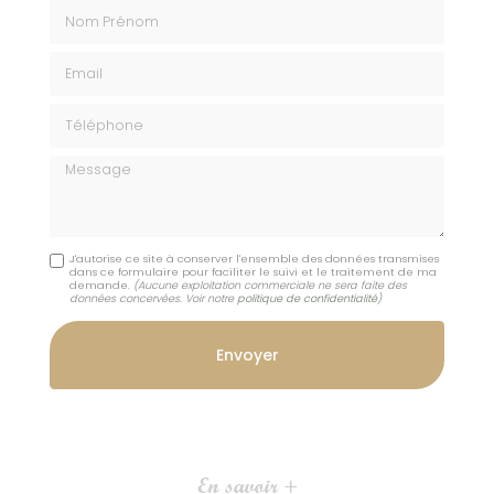
Nom Prénom
Email
Téléphone
Message
J'autorise ce site à conserver l'ensemble des données transmises
dans ce formulaire pour faciliter le suivi et le traitement de ma
demande.
(Aucune exploitation commerciale ne sera faite des
données concervées. Voir notre
politique de confidentialité
)
En savoir +