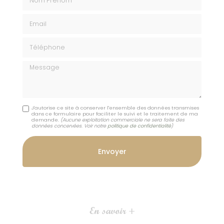
Email
Téléphone
Message
J'autorise ce site à conserver l'ensemble des données transmises
dans ce formulaire pour faciliter le suivi et le traitement de ma
demande.
(Aucune exploitation commerciale ne sera faite des
données concervées. Voir notre
politique de confidentialité
)
En savoir +