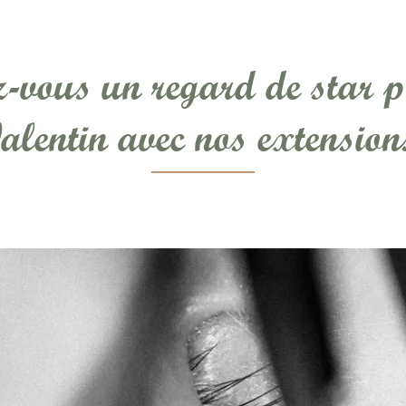
z-vous un regard de star p
alentin avec nos extensions