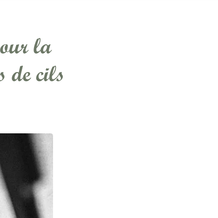
our la
 de cils