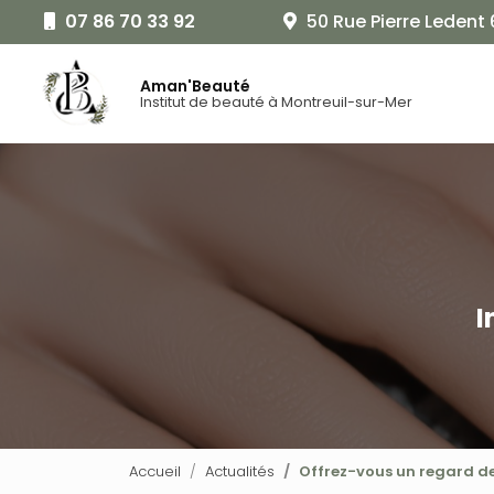
Aller
07 86 70 33 92
50 Rue Pierre Ledent
au
Navigat
contenu
principal
Aman'Beauté
Institut de beauté à Montreuil-sur-Mer
I
Accueil
Actualités
Offrez-vous un regard de 