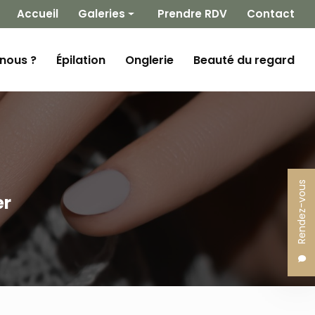
 secondaire
Accueil
Galeries
Prendre RDV
Contact
Épilation
nous ?
Épilation
Onglerie
Beauté du regard
Onglerie
Beauté du regard
Rendez-vous
er