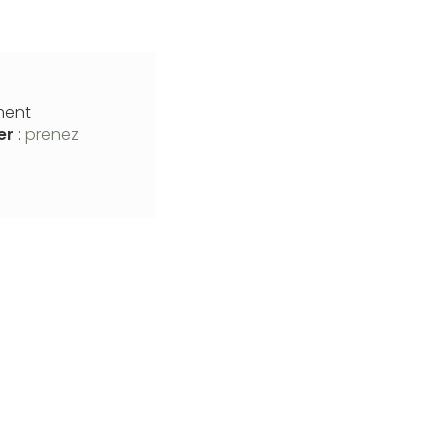
ment
er
:
prenez